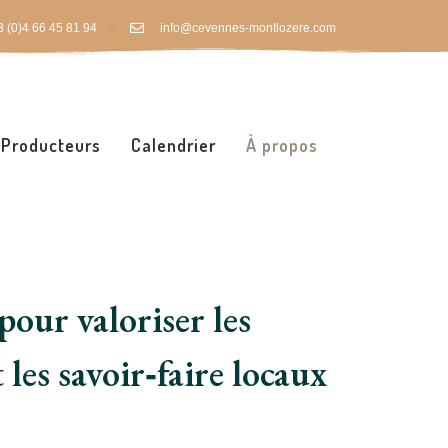
 (0)4 66 45 81 94
info@cevennes-montlozere.com
Producteurs
Calendrier
À propos
pour valoriser les
les savoir‑faire locaux