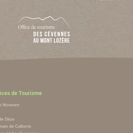
ices de Tourisme
e Montvert
 de Dèze
main de Calberte