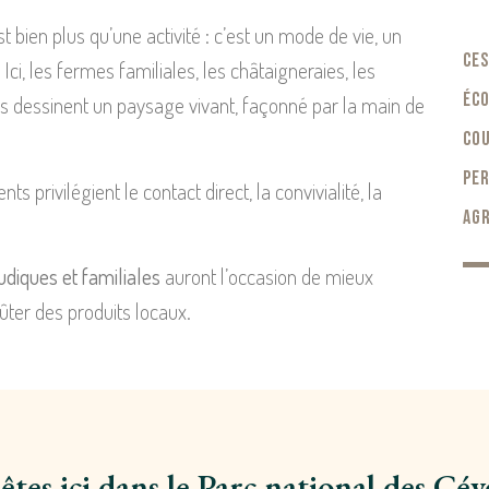
st bien plus qu’une activité : c’est un mode de vie, un
Ces
ci, les fermes familiales, les châtaigneraies, les
éco
les dessinent un paysage vivant, façonné par la main de
cou
per
 privilégient le contact direct, la convivialité, la
agr
udiques et familiales
auront l’occasion de mieux
ûter des produits locaux.
êtes ici dans le Parc national des Cé