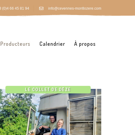
 (0)4 66 45 81 94
info@cevennes-montlozere.com
Producteurs
Calendrier
À propos
LE COLLET DE DÈZE