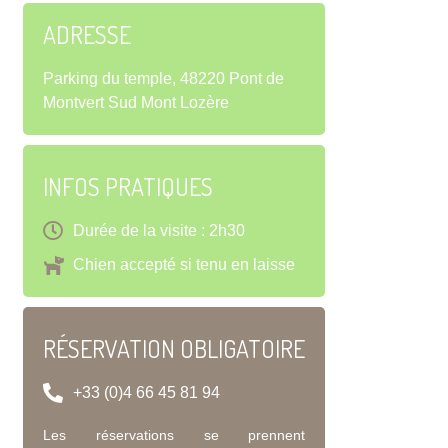
ADRESSE
Parking du temple, 48220 Pont de
Montvert Sud Mont Lozère
INFOS PRATIQUES
Durée de la visite : 2h30
Chien accepté si tenu en laisse
RÉSERVATION OBLIGATOIRE
+33 (0)4 66 45 81 94
Les réservations se prennent